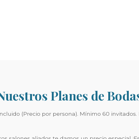
Nuestros Planes de Boda
cluido (Precio por persona). Mínimo 60 invitados.
os salones aliados te damos un precio especial ¡E