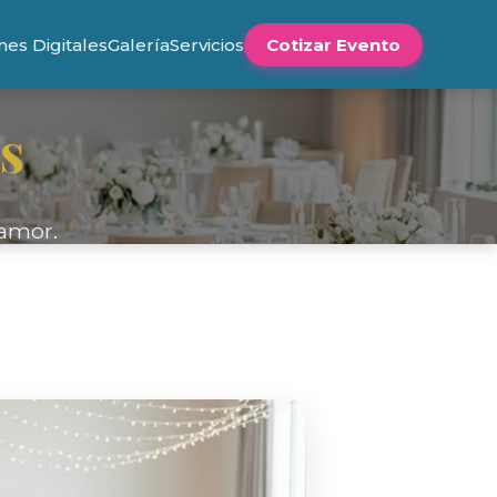
ones Digitales
Galería
Servicios
Cotizar Evento
s
 amor.