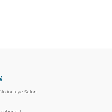
s
 No incluye Salon
scribenos!